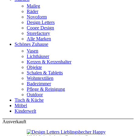
Maileg
Räder
Novoform
Design Letters
Cooee Design
Storefactory
Alle Marken
Schönes Zuhause
Vasen
Lichthäuser
Kerzen & Kerzenhalter
Objekte
Schalen & Tabletts
Wohntextilien
Badezimmer
Pflege & Reinigung
Outdoor
Tisch & Küche
Möbel
Kinderwelt
Ausverkauft