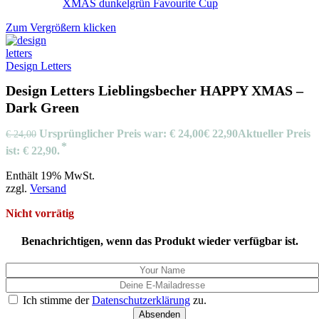
Zum Vergrößern klicken
Design Letters
Design Letters Lieblingsbecher HAPPY XMAS –
Dark Green
Ursprünglicher Preis war: € 24,00
€
22,90
Aktueller Preis
€
24,00
ist: € 22,90.
Enthält 19% MwSt.
zzgl.
Versand
Nicht vorrätig
Benachrichtigen, wenn das Produkt wieder verfügbar ist.
Ich stimme der
Datenschutzerklärung
zu.
Absenden