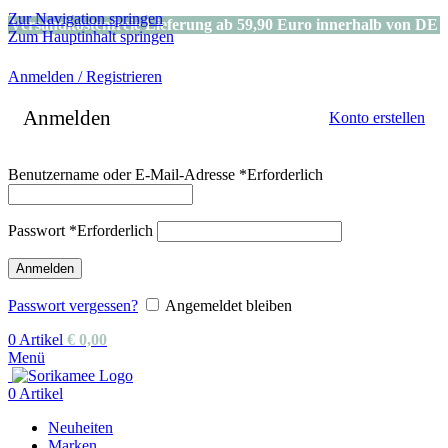
Zur Navigation springen
Versandkostenfreie Lieferung ab 59,90 Euro innerhalb von DE
Zum Hauptinhalt springen
Anmelden / Registrieren
Anmelden
Konto erstellen
Benutzername oder E-Mail-Adresse
*
Erforderlich
Passwort
*
Erforderlich
Anmelden
Passwort vergessen?
Angemeldet bleiben
0
Artikel
€
0,00
Menü
0
Artikel
Neuheiten
Marken