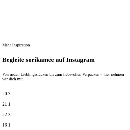
Zur Wunschliste hinzufügen
In den Warenkorb
Cooee Design Uma Teelichthalter Sand
Ursprünglicher Preis war:
€
49,00
€ 49,00
€
32,00
Aktueller Preis ist: € 32,00.
Mehr Inspiration
Begleite sorikamee auf Instagram
Von neuen Lieblingsstücken bis zum liebevollen Verpacken – hier nehmen
wir dich mit.
20
3
21
1
22
3
16
1