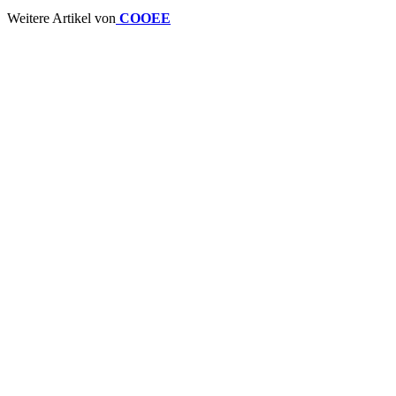
Weitere Artikel von
COOEE
Vergleichen
Schnellansicht
Zur Wunschliste hinzufügen
In den Warenkorb
Cooee Design Deko Objekt Kürbis Konfetti
– 14 cm
Ursprünglicher Preis war:
€
24,90
€ 24,90
€
17,40
Aktueller Preis ist: € 17,40.
Vergleichen
Schnellansicht
Zur Wunschliste hinzufügen
In den Warenkorb