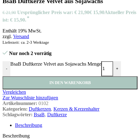
BsaB Duftkerze Velvet aus Sojawachs
Ursprünglicher Preis war: € 21,90
€
15,90
Aktueller Preis
€
21,90
ist: € 15,90.
Enthält 19% MwSt.
zzgl.
Versand
Lieferzeit: ca. 2-3 Werktage
Nur noch 2 vorrätig
BsaB Duftkerze Velvet aus Sojawachs Menge
-
+
IN DEN WARENKORB
Vergleichen
Zur Wunschliste hinzufügen
Artikelnummer:
0102
Kategorien:
Duftkerzen
,
Kerzen & Kerzenhalter
Schlagwörter:
BsaB
,
Duftkerze
Beschreibung
Beschreibung