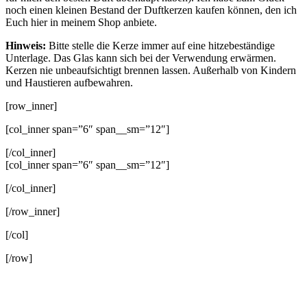
noch einen kleinen Bestand der Duftkerzen kaufen können, den ich
Euch hier in meinem Shop anbiete.
Hinweis:
Bitte stelle die Kerze immer auf eine hitzebeständige
Unterlage. Das Glas kann sich bei der Verwendung erwärmen.
Kerzen nie unbeaufsichtigt brennen lassen. Außerhalb von Kindern
und Haustieren aufbewahren.
[row_inner]
[col_inner span=”6″ span__sm=”12″]
[/col_inner]
[col_inner span=”6″ span__sm=”12″]
[/col_inner]
[/row_inner]
[/col]
[/row]