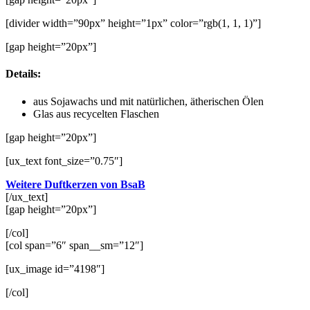
[divider width=”90px” height=”1px” color=”rgb(1, 1, 1)”]
[gap height=”20px”]
Details:
aus Sojawachs und mit natürlichen, ätherischen Ölen
Glas aus recycelten Flaschen
[gap height=”20px”]
[ux_text font_size=”0.75″]
Weitere Duftkerzen von BsaB
[/ux_text]
[gap height=”20px”]
[/col]
[col span=”6″ span__sm=”12″]
[ux_image id=”4198″]
[/col]