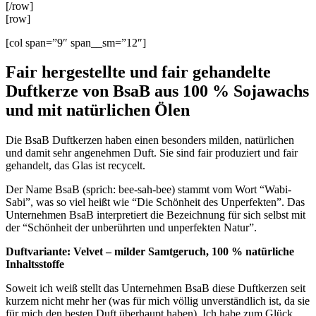
[/row]
[row]
[col span=”9″ span__sm=”12″]
Fair hergestellte und fair gehandelte
Duftkerze von BsaB aus 100 % Sojawachs
und mit natürlichen Ölen
Die BsaB Duftkerzen haben einen besonders milden, natürlichen
und damit sehr angenehmen Duft. Sie sind fair produziert und fair
gehandelt, das Glas ist recycelt.
Der Name BsaB (sprich: bee-sah-bee) stammt vom Wort “Wabi-
Sabi”, was so viel heißt wie “Die Schönheit des Unperfekten”. Das
Unternehmen BsaB interpretiert die Bezeichnung für sich selbst mit
der “Schönheit der unberührten und unperfekten Natur”.
Duftvariante: Velvet – milder Samtgeruch, 100 % natürliche
Inhaltsstoffe
Soweit ich weiß stellt das Unternehmen BsaB diese Duftkerzen seit
kurzem nicht mehr her (was für mich völlig unverständlich ist, da sie
für mich den besten Duft überhaupt haben). Ich habe zum Glück