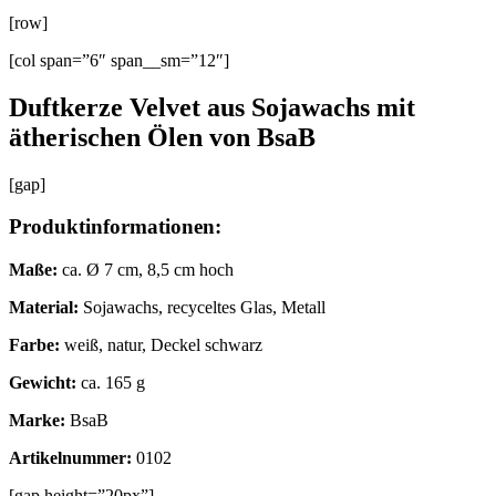
[row]
[col span=”6″ span__sm=”12″]
Duftkerze Velvet aus Sojawachs mit
ätherischen Ölen von BsaB
[gap]
Produktinformationen:
Maße:
ca. Ø 7 cm, 8,5 cm hoch
Material:
Sojawachs, recyceltes Glas, Metall
Farbe:
weiß, natur, Deckel schwarz
Gewicht:
ca. 165 g
Marke:
BsaB
Artikelnummer:
0102
[gap height=”20px”]