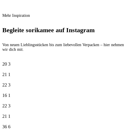
€
14,90
Mehr Inspiration
Begleite sorikamee auf Instagram
Von neuen Lieblingsstücken bis zum liebevollen Verpacken – hier nehmen
wir dich mit.
20
3
21
1
22
3
16
1
22
3
21
1
36
6