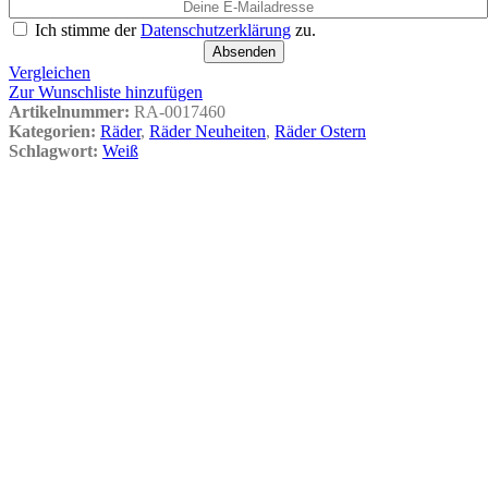
Ich stimme der
Datenschutzerklärung
zu.
Absenden
Vergleichen
Zur Wunschliste hinzufügen
Artikelnummer:
RA-0017460
Kategorien:
Räder
,
Räder Neuheiten
,
Räder Ostern
Schlagwort:
Weiß
Vergleichen
Schnellansicht
Zur Wunschliste hinzufügen
In den Warenkorb
Räder Tellerchen “Hase” (8 cm)
Ursprünglicher Preis war:
€
7,99
€ 7,99
€
5,60
Aktueller Preis ist: € 5,60.