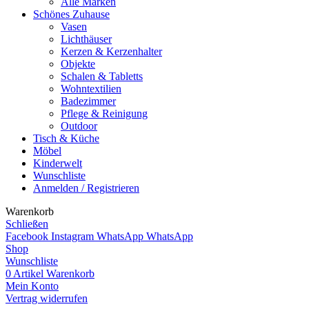
Alle Marken
Schönes Zuhause
Vasen
Lichthäuser
Kerzen & Kerzenhalter
Objekte
Schalen & Tabletts
Wohntextilien
Badezimmer
Pflege & Reinigung
Outdoor
Tisch & Küche
Möbel
Kinderwelt
Wunschliste
Anmelden / Registrieren
Warenkorb
Schließen
Facebook
Instagram
WhatsApp
WhatsApp
Shop
Wunschliste
0
Artikel
Warenkorb
Mein Konto
Vertrag widerrufen