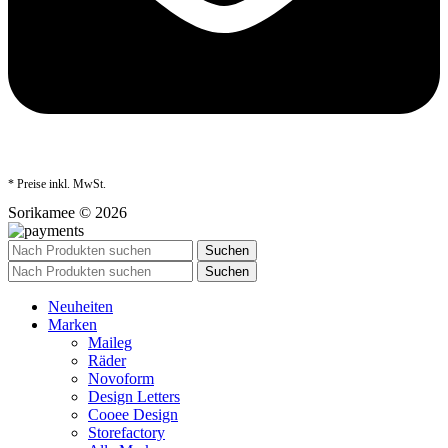
* Preise inkl. MwSt.
Sorikamee © 2026
Suchen
Suchen
Neuheiten
Marken
Maileg
Räder
Novoform
Design Letters
Cooee Design
Storefactory