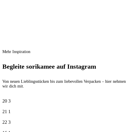
Schnellansicht
Zur Wunschliste hinzufügen
In den Warenkorb
Räder Minihasen Streuartikel flach – 4er Set
Ursprünglicher Preis war:
€
19,99
€ 19,99
€
13,99
Aktueller Preis ist: € 13,99.
Mehr Inspiration
Begleite sorikamee auf Instagram
Von neuen Lieblingsstücken bis zum liebevollen Verpacken – hier nehmen
wir dich mit.
20
3
21
1
22
3