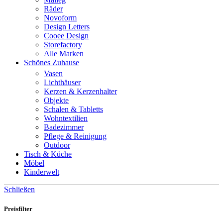
Räder
Novoform
Design Letters
Cooee Design
Storefactory
Alle Marken
Schönes Zuhause
Vasen
Lichthäuser
Kerzen & Kerzenhalter
Objekte
Schalen & Tabletts
Wohntextilien
Badezimmer
Pflege & Reinigung
Outdoor
Tisch & Küche
Möbel
Kinderwelt
Schließen
Preisfilter