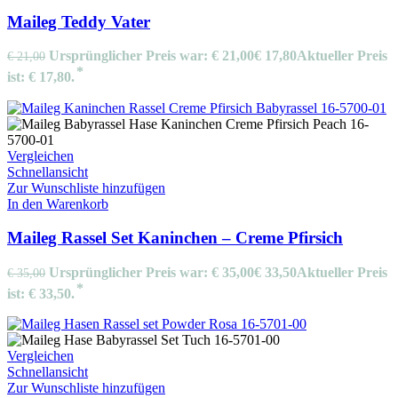
Maileg Teddy Vater
Ursprünglicher Preis war: € 21,00
€
17,80
Aktueller Preis
€
21,00
ist: € 17,80.
Vergleichen
Schnellansicht
Zur Wunschliste hinzufügen
In den Warenkorb
Maileg Rassel Set Kaninchen – Creme Pfirsich
Ursprünglicher Preis war: € 35,00
€
33,50
Aktueller Preis
€
35,00
ist: € 33,50.
Vergleichen
Schnellansicht
Zur Wunschliste hinzufügen