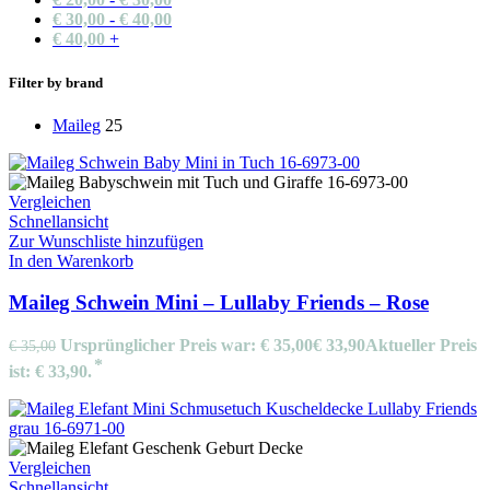
€
30,00
-
€
40,00
€
40,00
+
Filter by brand
Maileg
25
Vergleichen
Schnellansicht
Zur Wunschliste hinzufügen
In den Warenkorb
Maileg Schwein Mini – Lullaby Friends – Rose
Ursprünglicher Preis war: € 35,00
€
33,90
Aktueller Preis
€
35,00
ist: € 33,90.
Vergleichen
Schnellansicht