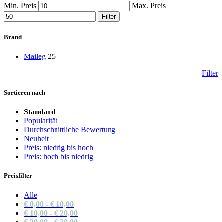
Min. Preis
Max. Preis
Filter
Brand
Maileg
25
Filter
Sortieren nach
Standard
Popularität
Durchschnittliche Bewertung
Neuheit
Preis: niedrig bis hoch
Preis: hoch bis niedrig
Preisfilter
Alle
€
0,00
-
€
10,00
€
10,00
-
€
20,00
€
20,00
-
€
30,00