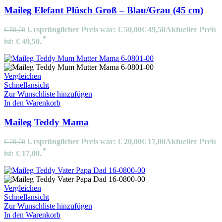
Maileg Elefant Plüsch Groß – Blau/Grau (45 cm)
Ursprünglicher Preis war: € 50,00
€
49,50
Aktueller Preis
€
50,00
ist: € 49,50.
Vergleichen
Schnellansicht
Zur Wunschliste hinzufügen
In den Warenkorb
Maileg Teddy Mama
Ursprünglicher Preis war: € 20,00
€
17,00
Aktueller Preis
€
20,00
ist: € 17,00.
Vergleichen
Schnellansicht
Zur Wunschliste hinzufügen
In den Warenkorb