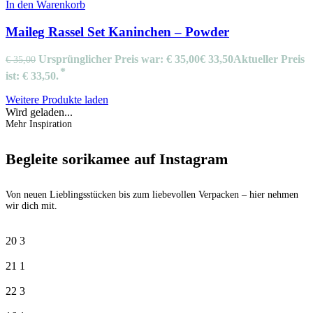
In den Warenkorb
Maileg Rassel Set Kaninchen – Powder
Ursprünglicher Preis war: € 35,00
€
33,50
Aktueller Preis
€
35,00
ist: € 33,50.
Weitere Produkte laden
Wird geladen...
Mehr Inspiration
Begleite sorikamee auf Instagram
Von neuen Lieblingsstücken bis zum liebevollen Verpacken – hier nehmen
wir dich mit.
20
3
21
1
22
3