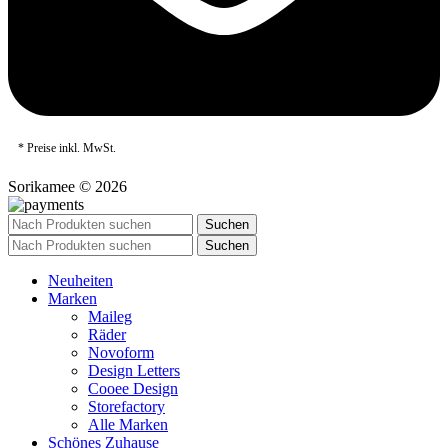
* Preise inkl. MwSt.
Sorikamee © 2026
Suchen
Suchen
Neuheiten
Marken
Maileg
Räder
Novoform
Design Letters
Cooee Design
Storefactory
Alle Marken
Schönes Zuhause